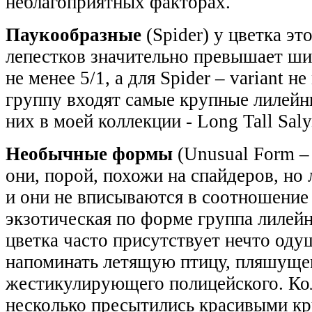
неблагоприятных факторах.
Паукообразные
(Spider) у цветка э
лепестков значительно превышает ш
не менее 5/1, а для Spider – variant н
группу входят самые крупные лилейн
них в моей коллекции - Long Tall Saly
Необычные формы
(Unusual Form 
они, порой, похожи на спайдеров, но
и они не вписываются в соотношение 
экзотическая по форме группа лилей
цветка часто присутствует нечто оду
напоминать летящую птицу, пляшущег
жестикулирующего полицейского. Ко
несколько пресытились красивыми к